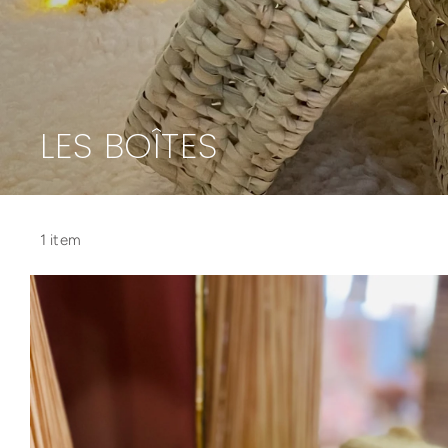
LES BOÎTES
1 item