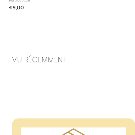
Ma boutique
€
€9,00
9
,
0
0
VU RÉCEMMENT