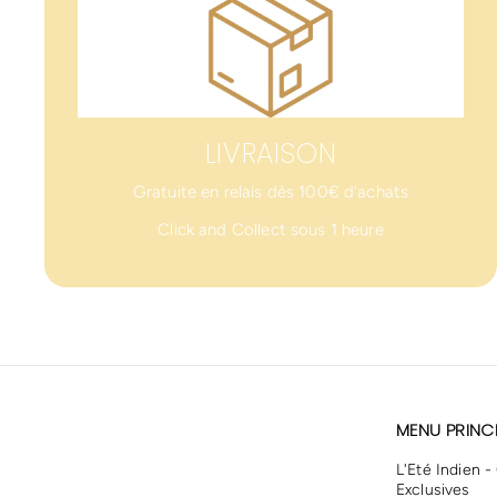
LIVRAISON
Gratuite en relais dès 100€ d'achats
Click and Collect sous 1 heure
MENU PRINC
L'Eté Indien -
Exclusives