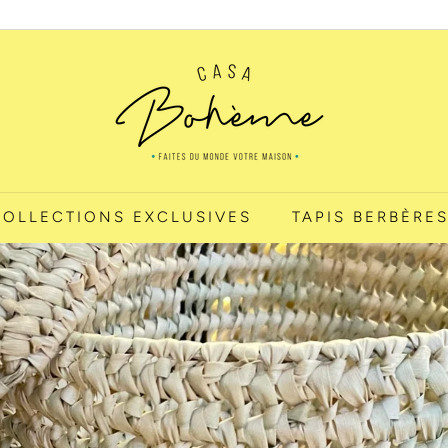
Diaporama
C
Pause
A
S
A
B
O
H
 COLLECTIONS EXCLUSIVES
TAPIS BERBÈRE
È
M
E